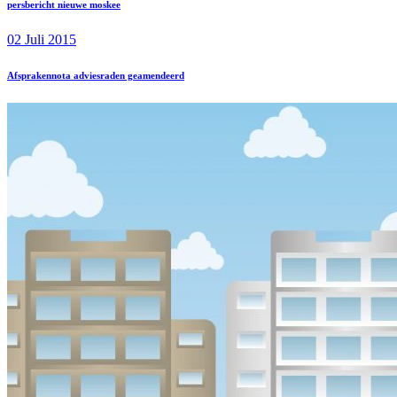
persbericht nieuwe moskee
02 Juli 2015
Afsprakennota adviesraden geamendeerd