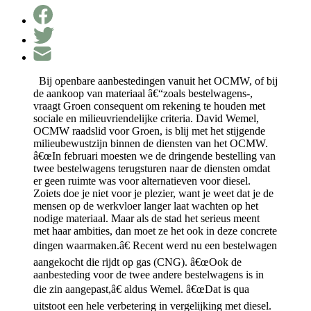
Bij openbare aanbestedingen vanuit het OCMW, of bij
de aankoop van materiaal â€“zoals bestelwagens-,
vraagt Groen consequent om rekening te houden met
sociale en milieuvriendelijke criteria. David Wemel,
OCMW raadslid voor Groen, is blij met het stijgende
milieubewustzijn binnen de diensten van het OCMW.
â€œIn februari moesten we de dringende bestelling van
twee bestelwagens terugsturen naar de diensten omdat
er geen ruimte was voor alternatieven voor diesel.
Zoiets doe je niet voor je plezier, want je weet dat je de
mensen op de werkvloer langer laat wachten op het
nodige materiaal. Maar als de stad het serieus meent
met haar ambities, dan moet ze het ook in deze concrete
dingen waarmaken.â€ Recent werd nu een bestelwagen
aangekocht die rijdt op gas (CNG). â€œOok de
aanbesteding voor de twee andere bestelwagens is in
die zin aangepast,â€ aldus Wemel. â€œDat is qua
uitstoot een hele verbetering in vergelijking met diesel.