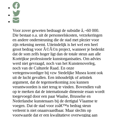
Voor zover geweten bedraagt de subsidie â‚¬60 000.
Die bestaat o.a. uit de personeelskosten, verzekeringen
en andere ondersteuning die de stad met plezier voor
zijn rekening neemt. Uiteindelijk is het wel een heel
groot bedrag voor Ã©Ã©n project, wanneer je bedenkt
dat de som zelfs hoger ligt dan de totale steun aan alle
Kortrijkse professionele kunstorganisaties. Om advies
werd niet gevraagd, noch van het Kunstenoverleg,
noch van de Culturele Raad. En onze
vertegenwoordiger bij vzw Stedelijke Musea komt ook
uit de lucht gevallen. Een inhoudelijk of artistiek
argument, dat de tegemoetkoming zou kunnen
verantwoorden is niet terug te vinden. Bovendien valt
op te merken dat de internationale dimensie eraan wordt
toegevoegd door een paar Waalse, Brusselse en
Nederlandse kunstenaars bij de dertigtal Vlaamse te
voegen. Dat de stad voor zoâ€™n bedrag steun
verleent is niet onaanvaardbaar. Maar slechts op
voorwaarde dat er een kwalitatieve overweging aan