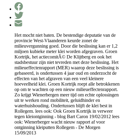
Het mocht niet baten. De bestendige deputatie van de
provincie West-Vlaanderen keurde zonet de
milieuvergunning goed. Door die beslissing kan er 1,2
miljoen kubieke meter klei worden afgegraven. Groen
Kortrijk, het actiecomitÃ© De Klijtberg en ook het
stadsbestuur zijn niet tevreden met deze beslissing. Het
milieueffectenrapport (MER) waarop deze beslissing is
gebaseerd, is ondertussen 4 jaar oud en onderzocht de
effecten van het afgraven van een veel kleinere
hoeveelheid klei. Groen Kortrijk roept alle betrokkenen
op om te wachten op een nieuw milieueffectenrapport.
Zo krijgt Wienerbergen meer tijd om echte oplossingen
uit te werken rond mobiliteit, geluidhinder en
waterhuishouding. Ondertussen blijft de klei best in
Rollegem. lees ook: Ook Groen Kortrijk in verweer
tegen kleiontginning - blog Bart Caron 19/02/2012 lees
ook: Wienerberger wacht nieuw rapport af voor
ontginning kleiputten Rollegem - De Morgen
15/09/2013