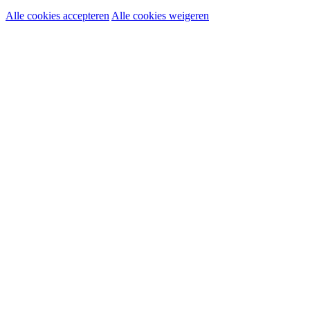
Alle cookies accepteren
Alle cookies weigeren
Noodzakelijke cookies:
Functionele en analytische cookies:
Marketingcookies: