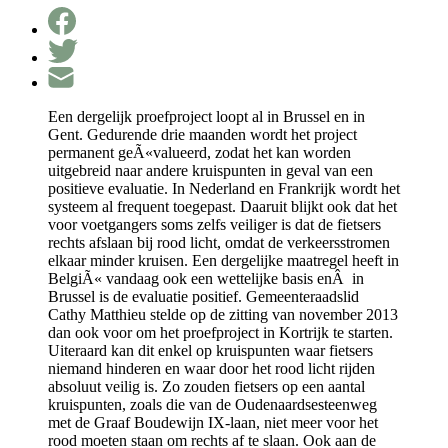
Een dergelijk proefproject loopt al in Brussel en in
Gent. Gedurende drie maanden wordt het project
permanent geÃ«valueerd, zodat het kan worden
uitgebreid naar andere kruispunten in geval van een
positieve evaluatie. In Nederland en Frankrijk wordt het
systeem al frequent toegepast. Daaruit blijkt ook dat het
voor voetgangers soms zelfs veiliger is dat de fietsers
rechts afslaan bij rood licht, omdat de verkeersstromen
elkaar minder kruisen. Een dergelijke maatregel heeft in
BelgiÃ« vandaag ook een wettelijke basis enÂ in
Brussel is de evaluatie positief. Gemeenteraadslid
Cathy Matthieu stelde op de zitting van november 2013
dan ook voor om het proefproject in Kortrijk te starten.
Uiteraard kan dit enkel op kruispunten waar fietsers
niemand hinderen en waar door het rood licht rijden
absoluut veilig is. Zo zouden fietsers op een aantal
kruispunten, zoals die van de Oudenaardsesteenweg
met de Graaf Boudewijn IX-laan, niet meer voor het
rood moeten staan om rechts af te slaan. Ook aan de