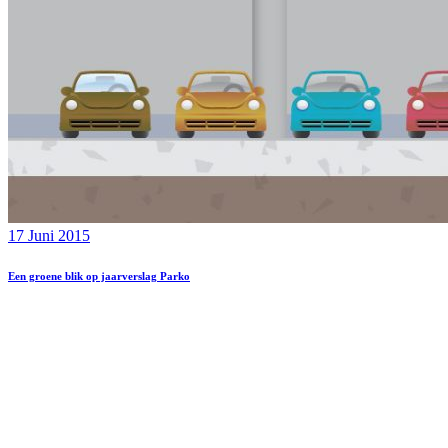
17 Juni 2015
Een groene blik op jaarverslag Parko