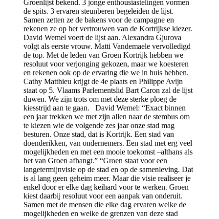
Groenlijst bekend. 3 jonge enthousiastelingen vormen
de spits. 3 ervaren steunberen begeleiden de lijst.
Samen zetten ze de bakens voor de campagne en
rekenen ze op het vertrouwen van de Kortrijkse kiezer.
David Wemel voert de lijst aan. Alexandra Gjurova
volgt als eerste vrouw. Matti Vandemaele vervolledigd
de top. Met de leden van Groen Kortrijk hebben we
resoluut voor verjonging gekozen, maar we koesteren
en rekenen ook op de ervaring die we in huis hebben.
Cathy Matthieu krijgt de 4e plaats en Philippe Avijn
staat op 5. Vlaams Parlementslid Bart Caron zal de lijst
duwen. We zijn trots om met deze sterke ploeg de
kiesstrijd aan te gaan. David Wemel: “Exact binnen
een jaar trekken we met zijn allen naar de stembus om
te kiezen wie de volgende zes jaar onze stad mag
besturen. Onze stad, dat is Kortrijk. Een stad van
doenderikken, van ondernemers. Een stad met erg veel
mogelijkheden en met een mooie toekomst –althans als
het van Groen afhangt.” “Groen staat voor een
langetermijnvisie op de stad en op de samenleving. Dat
is al lang geen geheim meer. Maar die visie realiseer je
enkel door er elke dag keihard voor te werken. Groen
kiest daarbij resoluut voor een aanpak van onderuit.
Samen met de mensen die elke dag ervaren welke de
mogelijkheden en welke de grenzen van deze stad