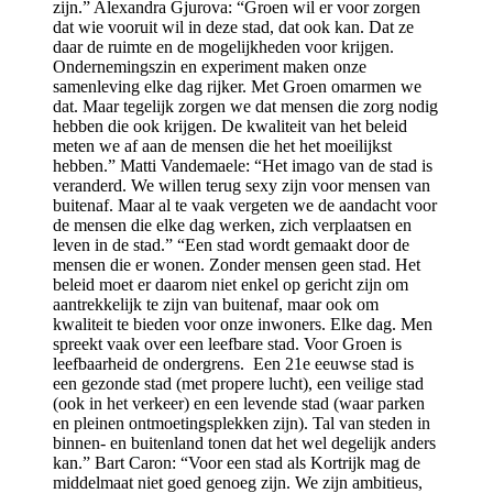
zijn.” Alexandra Gjurova: “Groen wil er voor zorgen
dat wie vooruit wil in deze stad, dat ook kan. Dat ze
daar de ruimte en de mogelijkheden voor krijgen.
Ondernemingszin en experiment maken onze
samenleving elke dag rijker. Met Groen omarmen we
dat. Maar tegelijk zorgen we dat mensen die zorg nodig
hebben die ook krijgen. De kwaliteit van het beleid
meten we af aan de mensen die het het moeilijkst
hebben.” Matti Vandemaele: “Het imago van de stad is
veranderd. We willen terug sexy zijn voor mensen van
buitenaf. Maar al te vaak vergeten we de aandacht voor
de mensen die elke dag werken, zich verplaatsen en
leven in de stad.” “Een stad wordt gemaakt door de
mensen die er wonen. Zonder mensen geen stad. Het
beleid moet er daarom niet enkel op gericht zijn om
aantrekkelijk te zijn van buitenaf, maar ook om
kwaliteit te bieden voor onze inwoners. Elke dag. Men
spreekt vaak over een leefbare stad. Voor Groen is
leefbaarheid de ondergrens. Een 21e eeuwse stad is
een gezonde stad (met propere lucht), een veilige stad
(ook in het verkeer) en een levende stad (waar parken
en pleinen ontmoetingsplekken zijn). Tal van steden in
binnen- en buitenland tonen dat het wel degelijk anders
kan.” Bart Caron: “Voor een stad als Kortrijk mag de
middelmaat niet goed genoeg zijn. We zijn ambitieus,