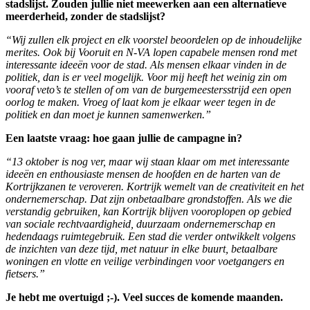
stadslijst. Zouden jullie niet meewerken aan een alternatieve
meerderheid, zonder de stadslijst?
“Wij zullen elk project en elk voorstel beoordelen op de inhoudelijke
merites. Ook bij Vooruit en N-VA lopen capabele mensen rond met
interessante ideeën voor de stad. Als mensen elkaar vinden in de
politiek, dan is er veel mogelijk. Voor mij heeft het weinig zin om
vooraf veto’s te stellen of om van de burgemeestersstrijd een open
oorlog te maken. Vroeg of laat kom je elkaar weer tegen in de
politiek en dan moet je kunnen samenwerken.”
Een laatste vraag: hoe gaan jullie de campagne in?
“13 oktober is nog ver, maar wij staan klaar om met interessante
ideeën en enthousiaste mensen de hoofden en de harten van de
Kortrijkzanen te veroveren. Kortrijk wemelt van de creativiteit en het
ondernemerschap. Dat zijn onbetaalbare grondstoffen. Als we die
verstandig gebruiken, kan Kortrijk blijven vooroplopen op gebied
van sociale rechtvaardigheid, duurzaam ondernemerschap en
hedendaags ruimtegebruik. Een stad die verder ontwikkelt volgens
de inzichten van deze tijd, met natuur in elke buurt, betaalbare
woningen en vlotte en veilige verbindingen voor voetgangers en
fietsers.”
Je hebt me overtuigd ;-). Veel succes de komende maanden.