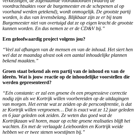
verkiezingen, de zogenaamde voorakkoorden (waarbij de
voordrachtsaktes voor de burgemeester en de schepenen al op
voorhand werden getekend), wordt onmogelijk. De grootste partij
worden, is dus van levensbelang. Blijkbaar zijn ze er bij team
Burgemeester niet van overtuigd dat ze op eigen kracht de grootste
kunnen worden. En dus nemen ze er de CD&V bij.”
Een geloofwaardig project volgens jou?
“Veel zal afhangen van de mensen en van de inhoud. Het siert hen
wel dat ze maandag alvast ook een aantal inhoudelijke plannen
bekend maakten.”
Groen staat bekend als een partij van de inhoud en van de
ideeën. Wat is jouw reactie op de inhoudelijke voorstellen die
werden gepresenteerd?
“Eén constante: er zal een groene én een progressieve correctie
nodig zijn als we Kortrijk willen voorbereiden op de uitdagingen
van morgen. Het eerste wat ze zeiden op de persconferentie, is dat
ze Kortrijk willen vergroenen… Dat is exact wat ze 12 jaar geleden
en 6 jaar geleden ook zeiden. Ze weten dus goed wat de
Kortrijkzaan wil horen, maar op echte groene realisaties blijft het
wachten. En met de verlaagde Leieboorden en Kortrijk weide
hebben we er twee stenen woestijnen bij.”