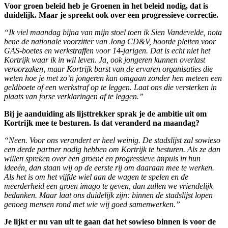
Voor groen beleid heb je Groenen in het beleid nodig, dat is
duidelijk. Maar je spreekt ook over een progressieve correctie.
“Ik viel maandag bijna van mijn stoel toen ik Sien Vandevelde, nota
bene de nationale voorzitter van Jong CD&V, hoorde pleiten voor
GAS-boetes en werkstraffen voor 14-jarigen. Dat is echt niet het
Kortrijk waar ik in wil leven. Ja, ook jongeren kunnen overlast
veroorzaken, maar Kortrijk barst van de ervaren organisaties die
weten hoe je met zo’n jongeren kan omgaan zonder hen meteen een
geldboete of een werkstraf op te leggen. Laat ons die versterken in
plaats van forse verklaringen af te leggen.”
Bij je aanduiding als lijsttrekker sprak je de ambitie uit om
Kortrijk mee te besturen. Is dat veranderd na maandag?
“Neen. Voor ons verandert er heel weinig. De stadslijst zal sowieso
een derde partner nodig hebben om Kortrijk te besturen. Als ze dan
willen spreken over een groene en progressieve impuls in hun
ideeën, dan staan wij op de eerste rij om daaraan mee te werken.
Als het is om het vijfde wiel aan de wagen te spelen en de
meerderheid een groen imago te geven, dan zullen we vriendelijk
bedanken. Maar laat ons duidelijk zijn: binnen de stadslijst lopen
genoeg mensen rond met wie wij goed samenwerken.”
Je lijkt er nu van uit te gaan dat het sowieso binnen is voor de