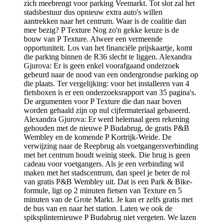
zich meebrengt voor parking Veemarkt. Tot slot zal het
stadsbestuur dus opnieuw extra auto's willen
aantrekken naar het centrum. Waar is de coalitie dan
mee bezig? P Texture Nog zo'n gekke keuze is de
bouw van P Texture. Alweer een vermeende
opportuniteit. Los van het financiële prijskaartje, komt
die parking binnen de R36 slecht te liggen. Alexandra
Gjurova: Er is geen enkel voorafgaand onderzoek
gebeurd naar de nood van een ondergrondse parking op
die plaats. Ter vergelijking: voor het installeren van 4
fietsboxen is er een onderzoeksrapport van 35 pagina's.
De argumenten voor P Texture die dan naar boven
worden gehaald zijn op nul cijfermateriaal gebaseerd.
Alexandra Gjurova: Er werd helemaal geen rekening
gehouden met de nieuwe P Budabrug, de gratis P&B
Wembley en de komende P Kortrijk-Weide. De
verwijzing naar de Reepbrug als voetgangersverbinding
met het centrum houdt weinig steek. Die brug is geen
cadeau voor voetgangers. Als je een verbinding wil
maken met het stadscentrum, dan speel je beter de rol
van gratis P&B Wembley uit. Dat is een Park & Bike-
formule, ligt op 2 minuten fietsen van Texture en 5
minuten van de Grote Markt. Je kan er zelfs gratis met
de bus van en naar het station. Laten we ook de
spiksplinternieuwe P Budabrug niet vergeten. We lazen