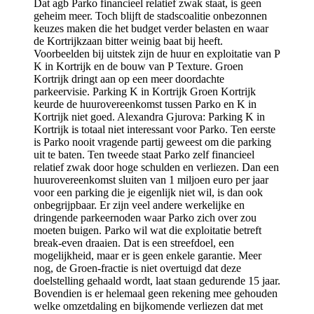
Dat agb Parko financieel relatief zwak staat, is geen
geheim meer. Toch blijft de stadscoalitie onbezonnen
keuzes maken die het budget verder belasten en waar
de Kortrijkzaan bitter weinig baat bij heeft.
Voorbeelden bij uitstek zijn de huur en exploitatie van P
K in Kortrijk en de bouw van P Texture. Groen
Kortrijk dringt aan op een meer doordachte
parkeervisie. Parking K in Kortrijk Groen Kortrijk
keurde de huurovereenkomst tussen Parko en K in
Kortrijk niet goed. Alexandra Gjurova: Parking K in
Kortrijk is totaal niet interessant voor Parko. Ten eerste
is Parko nooit vragende partij geweest om die parking
uit te baten. Ten tweede staat Parko zelf financieel
relatief zwak door hoge schulden en verliezen. Dan een
huurovereenkomst sluiten van 1 miljoen euro per jaar
voor een parking die je eigenlijk niet wil, is dan ook
onbegrijpbaar. Er zijn veel andere werkelijke en
dringende parkeernoden waar Parko zich over zou
moeten buigen. Parko wil wat die exploitatie betreft
break-even draaien. Dat is een streefdoel, een
mogelijkheid, maar er is geen enkele garantie. Meer
nog, de Groen-fractie is niet overtuigd dat deze
doelstelling gehaald wordt, laat staan gedurende 15 jaar.
Bovendien is er helemaal geen rekening mee gehouden
welke omzetdaling en bijkomende verliezen dat met