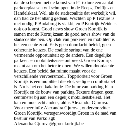
dat de schepen met de komst van P Texture een aantal
parkeerplaatsen wil schrappen in de Reep-, Dolfijn- en
Handelskaai. Wel, als de stadscoalitie dat werkelijk wil,
dan had ze het allang gedaan. Wachten op P Texture is
niet nodig, P Budabrug is vlakbij en P Kortrijk Weide is
ook op komst. Good news show Groen Kortrijk is
samen met de Kortrijkzaan de good news show van de
stadscoalitie beu. Op vlak van parkeren en mobiliteit is
het een echte zooi. Er is geen doordacht beleid, geen
coherente keuzes. De coalitie springt van de ene
vermeende opportuniteit op de andere. Een degelijke
parkeer- en mobiliteitsvisie ontbreekt. Groen Kortrijk
maant aan om het beter te doen. We willen doordachte
keuzes. Een beleid dat ruimte maakt voor de
verschillende vervoersmodi. Topprioriteit voor Groen
Kortrijk is een mobiliteit die vlot, veilig en comfortabel
is. Nu is het een kakafonie. De huur van parking K in
Kortrijk en de bouw van parking Texture dragen geen
centimeter bij aan een degelijk mobiliteitsbeleid. Het
kan en moet echt anders, aldus Alexandra Gjurova.
Voor meer info: Alexandra Gjurova, ondervoorzitter
Groen Kortrijk, vertegenwoordigt Groen in de raad van
bestuur van Parko agb
Alexandra.Gjurova@groenkortrijk.be