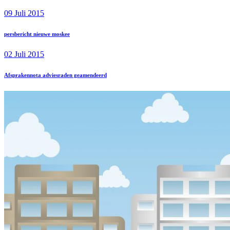
09 Juli 2015
persbericht nieuwe moskee
02 Juli 2015
Afsprakennota adviesraden geamendeerd