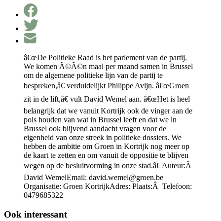
â€œDe Politieke Raad is het parlement van de partij.
We komen Ã©Ã©n maal per maand samen in Brussel
om de algemene politieke lijn van de partij te
bespreken,â€ verduidelijkt Philippe Avijn. â€œGroen
zit in de lift,â€ vult David Wemel aan. â€œHet is heel
belangrijk dat we vanuit Kortrijk ook de vinger aan de
pols houden van wat in Brussel leeft en dat we in
Brussel ook blijvend aandacht vragen voor de
eigenheid van onze streek in politieke dossiers. We
hebben de ambitie om Groen in Kortrijk nog meer op
de kaart te zetten en om vanuit de oppositie te blijven
wegen op de besluitvorming in onze stad.â€ Auteur:Â
David WemelEmail:
david.wemel@groen.be
Organisatie: Groen KortrijkAdres: Plaats:Â Telefoon:
0479685322
Ook interessant