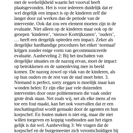
met de werkelijkheid waarin het voorval heeft
plaatsgevonden. Het is voor iedereen duidelijk dat er
wel degelijk een impact is op de kinderen zelf die
langer door zal werken dan de periode van de
interventie. Ook dat zou een element moeten zijn in de
evaluatie. Niet alleen op de kinderen maar ook op de
groepen ‘kinderen’, ‘nieuwe Kortrijkzanen’, ‘ouders’,
… heeft een dergelijk optreden een impact. Zeker als
dergelijke hardhandige procedures het etiket ‘normaal‘
krijgen zonder enige vorm van gecommuniceerde
evaluatie. Aanbeveling 2: Bij het inschatten van
dergelijke situaties en de nazorg ervan, moet de impact
op betrokkenen en de samenleving mee in beeld
komen. De nazorg zowel op vlak van de kinderen, als
op hun ouders en de rest van de stad moet beter. 3.
Niemand is perfect, sorry zeggen is moeilijk maar kan
wonden helen: Er zijn elke jaar vele duizenden
interventies door onze politiemensen die vaak onder
grote druk staan. Net zoals wij, net als elke mens af en
toe een fout maakt, kan het ook voorvallen dat er een
inschattingsfout wordt gemaakt door de agenten en hun
korpschef. En fouten maken is niet erg, maar die niet
willen toegeven en koppig vasthouden aan het eigen
gelijk is dat wel. Aanbeveling 3: We vragen dat de
korpschef en de burgemeester zich verontschuldigen bij