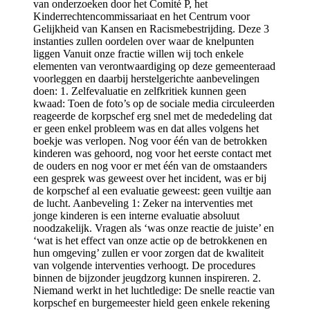
van onderzoeken door het Comité P, het
Kinderrechtencommissariaat en het Centrum voor
Gelijkheid van Kansen en Racismebestrijding. Deze 3
instanties zullen oordelen over waar de knelpunten
liggen Vanuit onze fractie willen wij toch enkele
elementen van verontwaardiging op deze gemeenteraad
voorleggen en daarbij herstelgerichte aanbevelingen
doen: 1. Zelfevaluatie en zelfkritiek kunnen geen
kwaad: Toen de foto’s op de sociale media circuleerden
reageerde de korpschef erg snel met de mededeling dat
er geen enkel probleem was en dat alles volgens het
boekje was verlopen. Nog voor één van de betrokken
kinderen was gehoord, nog voor het eerste contact met
de ouders en nog voor er met één van de omstaanders
een gesprek was geweest over het incident, was er bij
de korpschef al een evaluatie geweest: geen vuiltje aan
de lucht. Aanbeveling 1: Zeker na interventies met
jonge kinderen is een interne evaluatie absoluut
noodzakelijk. Vragen als ‘was onze reactie de juiste’ en
‘wat is het effect van onze actie op de betrokkenen en
hun omgeving’ zullen er voor zorgen dat de kwaliteit
van volgende interventies verhoogt. De procedures
binnen de bijzonder jeugdzorg kunnen inspireren. 2.
Niemand werkt in het luchtledige: De snelle reactie van
korpschef en burgemeester hield geen enkele rekening