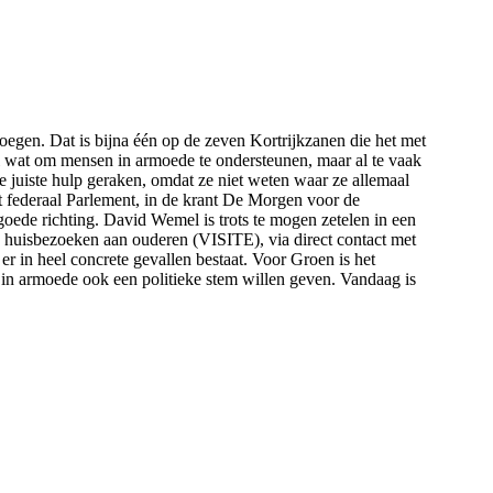
egen. Dat is bijna één op de zeven Kortrijkzanen die het met
el wat om mensen in armoede te ondersteunen, maar al te vaak
e juiste hulp geraken, omdat ze niet weten waar ze allemaal
t federaal Parlement, in de krant De Morgen voor de
goede richting. David Wemel is trots te mogen zetelen in een
 huisbezoeken aan ouderen (VISITE), via direct contact met
r in heel concrete gevallen bestaat. Voor Groen is het
n armoede ook een politieke stem willen geven. Vandaag is