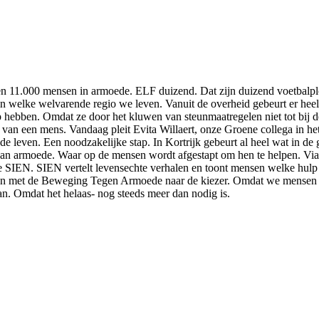
en 11.000 mensen in armoede. ELF duizend. Dat zijn duizend voetbalplo
t in welke welvarende regio we leven. Vanuit de overheid gebeurt er he
op hebben. Omdat ze door het kluwen van steunmaatregelen niet tot bij d
van een mens. Vandaag pleit Evita Willaert, onze Groene collega in he
 leven. Een noodzakelijke stap. In Kortrijk gebeurt al heel wat in de 
an armoede. Waar op de mensen wordt afgestapt om hen te helpen. Via
e SIEN. SIEN vertelt levensechte verhalen en toont mensen welke hulp e
en met de Beweging Tegen Armoede naar de kiezer. Omdat we mensen i
an. Omdat het helaas- nog steeds meer dan nodig is.