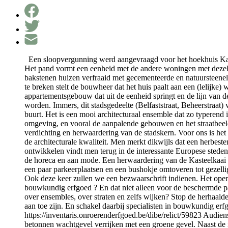
Een sloopvergunning werd aangevraagd voor het hoekhuis Kaste
Het pand vormt een eenheid met de andere woningen met dezelfde
bakstenen huizen verfraaid met gecementeerde en natuursteenele
te breken stelt de bouwheer dat het huis paalt aan een (lelijke
appartementsgebouw dat uit de eenheid springt en de lijn van d
worden. Immers, dit stadsgedeelte (Belfaststraat, Beheerstraat
buurt. Het is een mooi architecturaal ensemble dat zo typerend
omgeving, en vooral de aanpalende gebouwen en het straatbeel
verdichting en herwaardering van de stadskern. Voor ons is het 
de architecturale kwaliteit. Men merkt dikwijls dat een herbes
ontwikkelen vindt men terug in de interessante Europese stede
de horeca en aan mode. Een herwaardering van de Kasteelkaai e
een paar parkeerplaatsen en een bushokje omtoveren tot gezellig 
Ook deze keer zullen we een bezwaarschrift indienen. Het openba
bouwkundig erfgoed ? En dat niet alleen voor de beschermde pa
over ensembles, over straten en zelfs wijken? Stop de herhaal
aan toe zijn. En schakel daarbij specialisten in bouwkundig erf
https://inventaris.onroerenderfgoed.be/dibe/relict/59823 Audie
betonnen wachtgevel verrijken met een groene gevel. Naast de is