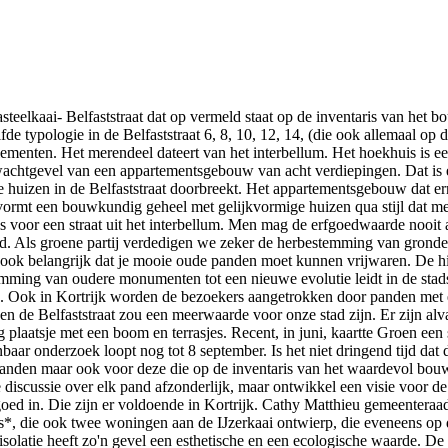
elkaai- Belfaststraat dat op vermeld staat op de inventaris van het
 typologie in de Belfaststraat 6, 8, 10, 12, 14, (die ook allemaal op
menten. Het merendeel dateert van het interbellum. Het hoekhuis is ee
) wachtgevel van een appartementsgebouw van acht verdiepingen. Dat is e
e huizen in de Belfaststraat doorbreekt. Het appartementsgebouw dat e
) vormt een bouwkundig geheel met gelijkvormige huizen qua stijl dat me
 is voor een straat uit het interbellum. Men mag de erfgoedwaarde nooi
d. Als groene partij verdedigen we zeker de herbestemming van gronde
ook belangrijk dat je mooie oude panden moet kunnen vrijwaren. De hist
temming van oudere monumenten tot een nieuwe evolutie leidt in de stads
n. Ook in Kortrijk worden de bezoekers aangetrokken door panden met 
n de Belfaststraat zou een meerwaarde voor onze stad zijn. Er zijn alv
plaatsje met een boom en terrasjes. Recent, in juni, kaartte Groen een s
ar onderzoek loopt nog tot 8 september. Is het niet dringend tijd dat d
nden maar ook voor deze die op de inventaris van het waardevol bouwk
de discussie over elk pand afzonderlijk, maar ontwikkel een visie voor
goed in. Die zijn er voldoende in Kortrijk. Cathy Matthieu gemeenteraa
ns*, die ook twee woningen aan de IJzerkaai ontwierp, die eveneens op 
olatie heeft zo'n gevel een esthetische en een ecologische waarde. De 