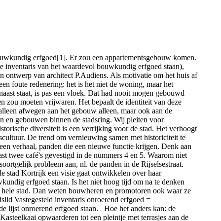
 bouwkundig erfgoed[1]. Er zou een appartementsgebouw komen.
 de inventaris van het waardevol bouwkundig erfgoed staan),
n ontwerp van architect P.Audiens. Als motivatie om het huis af
en foute redenering: het is het niet de woning, maar het
rnaast staat, is pas een vloek. Dat had nooit mogen gebouwd
n zou moeten vrijwaren. Het bepaalt de identiteit van deze
t alleen afwegen aan het gebouw alleen, maar ook aan de
n en gebouwen binnen de stadsring. Wij pleiten voor
orische diversiteit is een verrijking voor de stad. Het verhoogt
cultuur. De trend om vernieuwing samen met historiciteit te
een verhaal, panden die een nieuwe functie krijgen. Denk aan
ast twee café's gevestigd in de nummers 4 en 5. Waarom niet
oortgelijk probleem aan, nl. de panden in de Rijselsestraat.
e stad Kortrijk een visie gaat ontwikkelen over haar
undig erfgoed staan. Is het niet hoog tijd om na te denken
 de hele stad. Dan weten bouwheren en promotoren ook waar ze
dslid Vastegesteld inventaris onroerend erfgoed =
de lijst onroerend erfgoed staan. Hoe het anders kan: de
Kasteelkaai opwaarderen tot een pleintje met terrasjes aan de