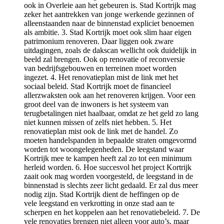
ook in Overleie aan het gebeuren is. Stad Kortrijk mag
zeker het aantrekken van jonge werkende gezinnen of
alleenstaanden naar de binnenstad expliciet benoemen
als ambitie. 3. Stad Kortrijk moet ook slim haar eigen
patrimonium renoveren. Daar liggen ook zware
uitdagingen, zoals de dakscan wellicht ook duidelijk in
beeld zal brengen. Ook op renovatie of reconversie
van bedrijfsgebouwen en terreinen moet worden
ingezet. 4. Het renovatieplan mist de link met het
sociaal beleid. Stad Kortrijk moet de financieel
allerzwaksten ook aan het renoveren krijgen. Voor een
groot deel van de inwoners is het systeem van
terugbetalingen niet haalbaar, omdat ze het geld zo lang
niet kunnen missen of zelfs niet hebben. 5. Het
renovatieplan mist ook de link met de handel. Zo
moeten handelspanden in bepaalde straten omgevormd
worden tot woongelegenheden. De leegstand waar
Kortrijk mee te kampen heeft zal zo tot een minimum
herleid worden. 6. Hoe succesvol het project Kortrijk
zaait ook mag worden voorgesteld, de leegstand in de
binnenstad is slechts zeer licht gedaald. Er zal dus meer
nodig zijn. Stad Kortrijk dient de heffingen op de
vele leegstand en verkrotting in onze stad aan te
scherpen en het koppelen aan het renovatiebeleid. 7. De
vele renovaties brengen niet alleen voor auto’s, maar