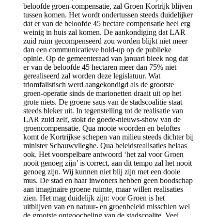
beloofde groen-compensatie, zal Groen Kortrijk blijven
tussen komen. Het wordt ondertussen steeds duidelijker
dat er van de beloofde 45 hectare compensatie heel erg
weinig in huis zal komen. De aankondiging dat LAR
zuid ruim gecompenseerd zou worden blijkt niet meer
dan een communicatieve hold-up op de publieke
opinie. Op de gemeenteraad van januari bleek nog dat
er van de beloofde 45 hectaren meer dan 75% niet
gerealiseerd zal worden deze legislatuur. Wat
triomfalistisch werd aangekondigd als de grootste
groen-operatie sinds de marionetten draait uit op het
grote niets. De groene saus van de stadscoalitie staat
steeds bleker uit. In tegenstelling tot de realisatie van
LAR zuid zelf, stokt de goede-nieuws-show van de
groencompensatie. Qua mooie woorden en beloftes
komt de Kortrijkse schepen van milieu steeds dichter bij
minister Schauwvlieghe. Qua beleidsrealisaties helaas
ook. Het voorspelbare antwoord ‘het zal voor Groen
nooit genoeg zijn’ is correct, aan dit tempo zal het nooit
genoeg zijn. Wij kunnen niet blij zijn met een dooie
mus. De stad en haar inwoners hebben geen boodschap
aan imaginaire groene ruimte, maar willen realisaties
zien. Het mag duidelijk zijn: voor Groen is het
uitblijven van en natuur- en groenbeleid misschien wel
de grootste ontgoocheling van de stadscoalite. Veel