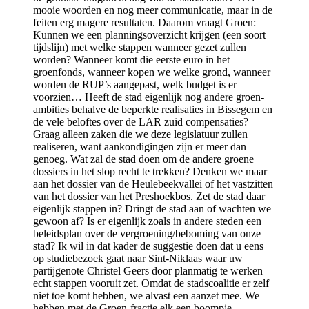
mooie woorden en nog meer communicatie, maar in de
feiten erg magere resultaten. Daarom vraagt Groen:
Kunnen we een planningsoverzicht krijgen (een soort
tijdslijn) met welke stappen wanneer gezet zullen
worden? Wanneer komt die eerste euro in het
groenfonds, wanneer kopen we welke grond, wanneer
worden de RUP’s aangepast, welk budget is er
voorzien… Heeft de stad eigenlijk nog andere groen-
ambities behalve de beperkte realisaties in Bissegem en
de vele beloftes over de LAR zuid compensaties?
Graag alleen zaken die we deze legislatuur zullen
realiseren, want aankondigingen zijn er meer dan
genoeg. Wat zal de stad doen om de andere groene
dossiers in het slop recht te trekken? Denken we maar
aan het dossier van de Heulebeekvallei of het vastzitten
van het dossier van het Preshoekbos. Zet de stad daar
eigenlijk stappen in? Dringt de stad aan of wachten we
gewoon af? Is er eigenlijk zoals in andere steden een
beleidsplan over de vergroening/beboming van onze
stad? Ik wil in dat kader de suggestie doen dat u eens
op studiebezoek gaat naar Sint-Niklaas waar uw
partijgenote Christel Geers door planmatig te werken
echt stappen vooruit zet. Omdat de stadscoalitie er zelf
niet toe komt hebben, we alvast een aanzet mee. We
hebben met de Groen-fractie elk een boompje